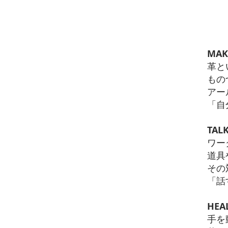
MA
革と
もの
アー
「自
TA
ワー
道具
その
​「
HE
手を