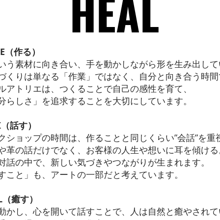
HEAL
HEAL
KE（作る）
いう素材に向き合い、手を動かしながら形を生み出して
づくりは単なる「作業」ではなく、自分と向き合う時間
ルアトリエは、つくることで自己の感性を育て、
分らしさ」を追求することを大切にしています。
LK（話す）
クショップの時間は、作ることと同じくらい”会話”を重
や革の話だけでなく、お客様の人生や想いに耳を傾ける
対話の中で、新しい気づきやつながりが生まれます。
話すこと」も、アートの一部だと考えています。
AL（癒す）
動かし、心を開いて話すことで、人は自然と癒やされて