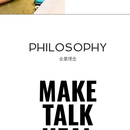
PHILOSOPHY
企業理念
MAKE
MAKE
TALK
TALK