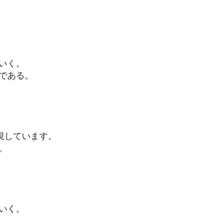
いく。
である。
視しています。
。
いく。