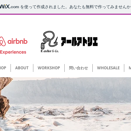
.com
を使って作成されました。あなたも無料で作ってみませんか
ド クラフト教室 レザーサンダル 栃木レザー ワークショップ Art Atelier du Travail wo
 体験 Leathercraft workshop tokyo handmade leather sandal japan leather craft experience tochigi leather japan Travel airbn
 体験 Leathercraft workshop tokyo handmade leather sandal japan leather craft experience tochigi leather japan Travel airbn
HOP
ABOUT
WORKSHOP
問い合わせ
WHOLESALE
M