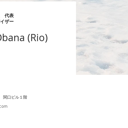
 代表
バイザー
bana (Rio)
6 関口ビル１階
.com