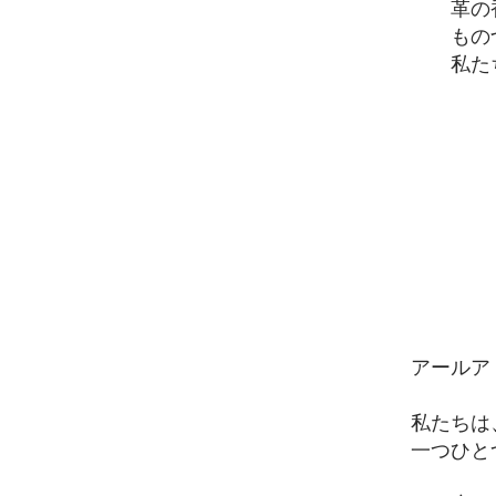
革の
もの
私た
​​アー
私たちは
一つひと