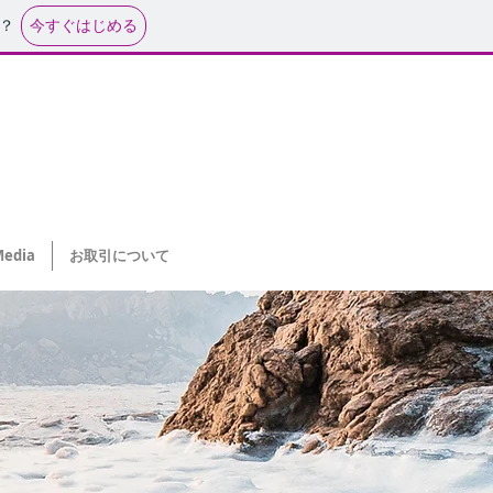
今すぐはじめる
？
rkshop Leather sandals
b goods stuff
b goods stuff
edia
お取引について